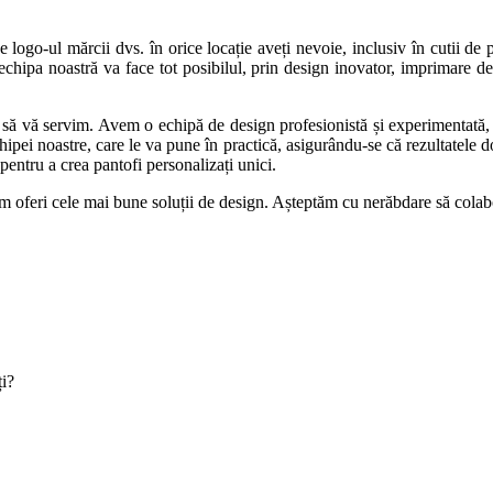
logo-ul mărcii dvs. în orice locație aveți nevoie, inclusiv în cutii de 
echipa noastră va face tot posibilul, prin design inovator, imprimare de
să vă servim. Avem o echipă de design profesionistă și experimentată, 
ipei noastre, care le va pune în practică, asigurându-se că rezultatele do
ntru a crea pantofi personalizați unici.
 vom oferi cele mai bune soluții de design. Așteptăm cu nerăbdare să co
ți?