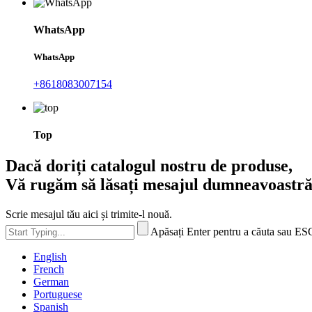
WhatsApp
WhatsApp
+8618083007154
Top
Dacă doriți catalogul nostru de produse,
Vă rugăm să lăsați mesajul dumneavoastră
Scrie mesajul tău aici și trimite-l nouă.
Apăsați Enter pentru a căuta sau ES
English
French
German
Portuguese
Spanish