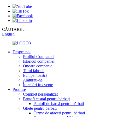
CĂUTARE . . .
English
Despre noi
Profilul Companiei
Istoricul companiei
Onoare companie
Turul fabricii
Echipa noastră
Alăturaţi-ne
Întrebări frecvente
Produse
Complet personalizat
Pantofi casual pentru bărbați
Pantofi de barcă pentru bărbați
Ghete pentru bărbați
Cizme de afaceri pentru bărbați