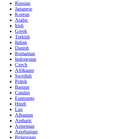
Russian
Japanese
Korean
Arabic
Irish
Greek
Turkish
Italian
Danish
Romanian
Indonesian
Czech
Afrikaans
Swedish
Polish
Basque
Catalan
Esperanto
Hindi
Lao
Albanian
Amharic
Armenian
Azerbaijani
Belarusian