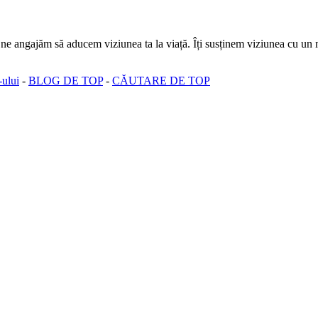
 ne angajăm să aducem viziunea ta la viață. Îți susținem viziunea cu un 
-ului
-
BLOG DE TOP
-
CĂUTARE DE TOP