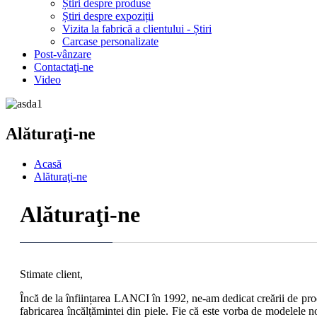
Știri despre produse
Știri despre expoziții
Vizita la fabrică a clientului - Știri
Carcase personalizate
Post-vânzare
Contactaţi-ne
Video
Alăturaţi-ne
Acasă
Alăturaţi-ne
Alăturaţi-ne
Stimate client,
Încă de la înființarea LANCI în 1992, ne-am dedicat creării de prod
fabricarea încălțămintei din piele. Fie că este vorba de modelele no