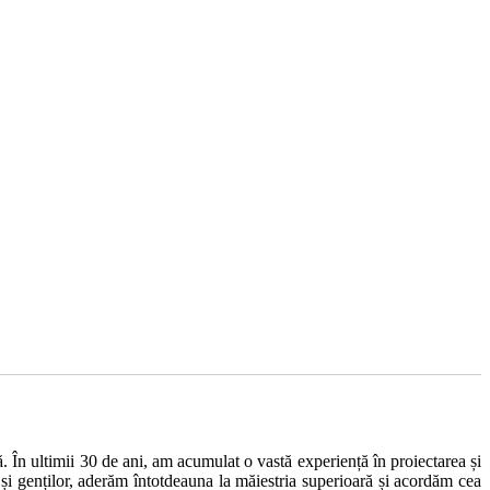
 În ultimii 30 de ani, am acumulat o vastă experiență în proiectarea și
r și genților, aderăm întotdeauna la măiestria superioară și acordăm cea