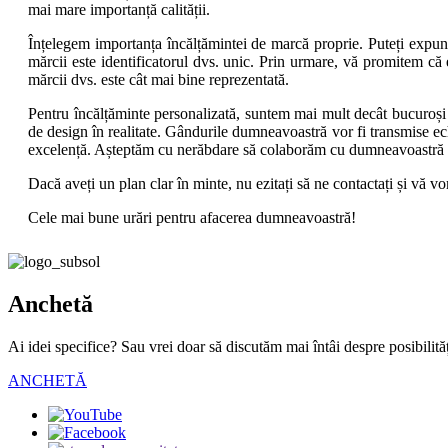
mai mare importanță calității.
Înțelegem importanța încălțămintei de marcă proprie. Puteți expune 
mărcii este identificatorul dvs. unic. Prin urmare, vă promitem că 
mărcii dvs. este cât mai bine reprezentată.
Pentru încălțăminte personalizată, suntem mai mult decât bucuroși 
de design în realitate. Gândurile dumneavoastră vor fi transmise ech
excelență. Așteptăm cu nerăbdare să colaborăm cu dumneavoastră pe
Dacă aveți un plan clar în minte, nu ezitați să ne contactați și vă
Cele mai bune urări pentru afacerea dumneavoastră!
Anchetă
Ai idei specifice? Sau vrei doar să discutăm mai întâi despre posibilită
ANCHETĂ