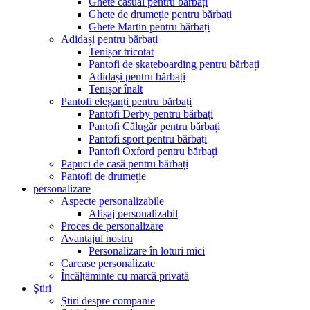
Ghete casual pentru bărbați
Ghete de drumeție pentru bărbați
Ghete Martin pentru bărbați
Adidași pentru bărbați
Tenișor tricotat
Pantofi de skateboarding pentru bărbați
Adidași pentru bărbați
Tenișor înalt
Pantofi eleganți pentru bărbați
Pantofi Derby pentru bărbați
Pantofi Călugăr pentru bărbați
Pantofi sport pentru bărbați
Pantofi Oxford pentru bărbați
Papuci de casă pentru bărbați
Pantofi de drumeție
personalizare
Aspecte personalizabile
Afișaj personalizabil
Proces de personalizare
Avantajul nostru
Personalizare în loturi mici
Carcase personalizate
Încălțăminte cu marcă privată
Ştiri
Știri despre companie