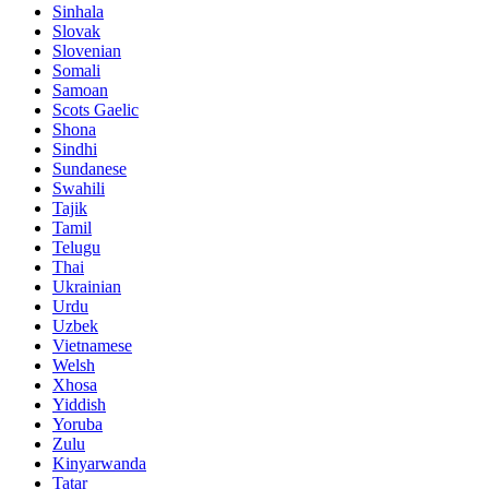
Sinhala
Slovak
Slovenian
Somali
Samoan
Scots Gaelic
Shona
Sindhi
Sundanese
Swahili
Tajik
Tamil
Telugu
Thai
Ukrainian
Urdu
Uzbek
Vietnamese
Welsh
Xhosa
Yiddish
Yoruba
Zulu
Kinyarwanda
Tatar