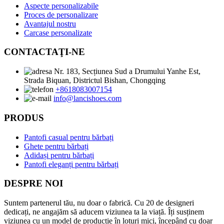
Aspecte personalizabile
Proces de personalizare
Avantajul nostru
Carcase personalizate
CONTACTAŢI-NE
Nr. 183, Secțiunea Sud a Drumului Yanhe Est,
Strada Biquan, Districtul Bishan, Chongqing
+8618083007154
info@lancishoes.com
PRODUS
Pantofi casual pentru bărbați
Ghete pentru bărbați
Adidași pentru bărbați
Pantofi eleganți pentru bărbați
DESPRE NOI
Suntem partenerul tău, nu doar o fabrică. Cu 20 de designeri
dedicați, ne angajăm să aducem viziunea ta la viață. Îți susținem
viziunea cu un model de producție în loturi mici, începând cu doar