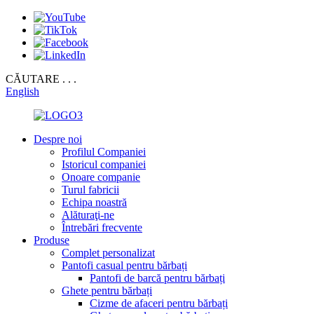
CĂUTARE . . .
English
Despre noi
Profilul Companiei
Istoricul companiei
Onoare companie
Turul fabricii
Echipa noastră
Alăturaţi-ne
Întrebări frecvente
Produse
Complet personalizat
Pantofi casual pentru bărbați
Pantofi de barcă pentru bărbați
Ghete pentru bărbați
Cizme de afaceri pentru bărbați