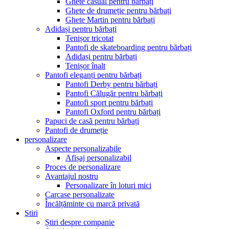
Ghete casual pentru bărbați
Ghete de drumeție pentru bărbați
Ghete Martin pentru bărbați
Adidași pentru bărbați
Tenișor tricotat
Pantofi de skateboarding pentru bărbați
Adidași pentru bărbați
Tenișor înalt
Pantofi eleganți pentru bărbați
Pantofi Derby pentru bărbați
Pantofi Călugăr pentru bărbați
Pantofi sport pentru bărbați
Pantofi Oxford pentru bărbați
Papuci de casă pentru bărbați
Pantofi de drumeție
personalizare
Aspecte personalizabile
Afișaj personalizabil
Proces de personalizare
Avantajul nostru
Personalizare în loturi mici
Carcase personalizate
Încălțăminte cu marcă privată
Ştiri
Știri despre companie