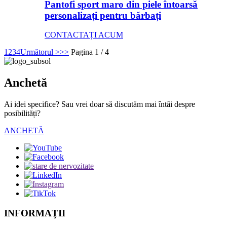
Pantofi sport maro din piele întoarsă
personalizați pentru bărbați
CONTACTAȚI ACUM
1
2
3
4
Următorul >
>>
Pagina 1 / 4
Anchetă
Ai idei specifice? Sau vrei doar să discutăm mai întâi despre
posibilități?
ANCHETĂ
INFORMAŢII