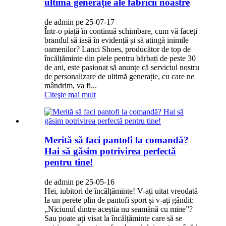
ultimă generație ale fabricii noastre
de admin pe 25-07-17
Într-o piață în continuă schimbare, cum vă faceți
brandul să iasă în evidență și să atingă inimile
oamenilor? Lanci Shoes, producător de top de
încălțăminte din piele pentru bărbați de peste 30
de ani, este pasionat să anunțe că serviciul nostru
de personalizare de ultimă generație, cu care ne
mândrim, va fi...
Citeşte mai mult
Merită să faci pantofi la comandă?
Hai să găsim potrivirea perfectă
pentru tine!
de admin pe 25-05-16
Hei, iubitori de încălțăminte! V-ați uitat vreodată
la un perete plin de pantofi sport și v-ați gândit:
„Niciunul dintre aceștia nu seamănă cu mine”?
Sau poate ați visat la încălțăminte care să se