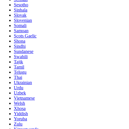
Sesotho
Sinhala
Slovak
Slovenian
Somali
Samoan
Scots Gaelic
Shona
Sindhi
Sundanese
Swahili
Tajik
Tamil
Telugu
Thai
Ukrainian
Urdu
Uzbek
Vietnamese
Welsh
Xhosa
Yiddish
Yoruba
Zulu