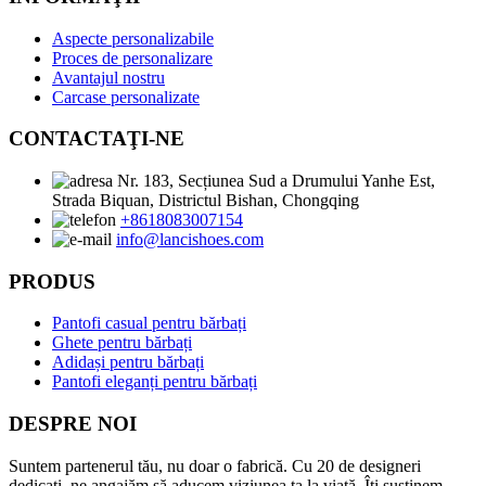
Aspecte personalizabile
Proces de personalizare
Avantajul nostru
Carcase personalizate
CONTACTAŢI-NE
Nr. 183, Secțiunea Sud a Drumului Yanhe Est,
Strada Biquan, Districtul Bishan, Chongqing
+8618083007154
info@lancishoes.com
PRODUS
Pantofi casual pentru bărbați
Ghete pentru bărbați
Adidași pentru bărbați
Pantofi eleganți pentru bărbați
DESPRE NOI
Suntem partenerul tău, nu doar o fabrică. Cu 20 de designeri
dedicați, ne angajăm să aducem viziunea ta la viață. Îți susținem