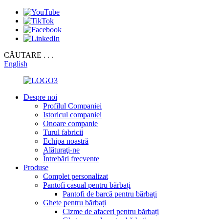
CĂUTARE . . .
English
Despre noi
Profilul Companiei
Istoricul companiei
Onoare companie
Turul fabricii
Echipa noastră
Alăturaţi-ne
Întrebări frecvente
Produse
Complet personalizat
Pantofi casual pentru bărbați
Pantofi de barcă pentru bărbați
Ghete pentru bărbați
Cizme de afaceri pentru bărbați