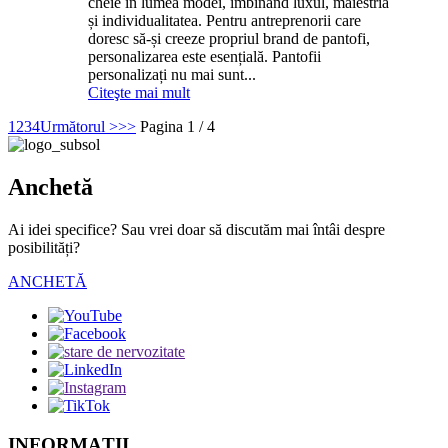
cheie în lumea modei, îmbinând luxul, măiestria
și individualitatea. Pentru antreprenorii care
doresc să-și creeze propriul brand de pantofi,
personalizarea este esențială. Pantofii
personalizați nu mai sunt...
Citeşte mai mult
1
2
3
4
Următorul >
>>
Pagina 1 / 4
Anchetă
Ai idei specifice? Sau vrei doar să discutăm mai întâi despre
posibilități?
ANCHETĂ
INFORMAŢII