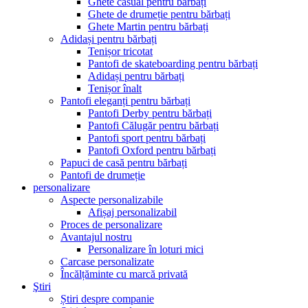
Ghete casual pentru bărbați
Ghete de drumeție pentru bărbați
Ghete Martin pentru bărbați
Adidași pentru bărbați
Tenișor tricotat
Pantofi de skateboarding pentru bărbați
Adidași pentru bărbați
Tenișor înalt
Pantofi eleganți pentru bărbați
Pantofi Derby pentru bărbați
Pantofi Călugăr pentru bărbați
Pantofi sport pentru bărbați
Pantofi Oxford pentru bărbați
Papuci de casă pentru bărbați
Pantofi de drumeție
personalizare
Aspecte personalizabile
Afișaj personalizabil
Proces de personalizare
Avantajul nostru
Personalizare în loturi mici
Carcase personalizate
Încălțăminte cu marcă privată
Ştiri
Știri despre companie